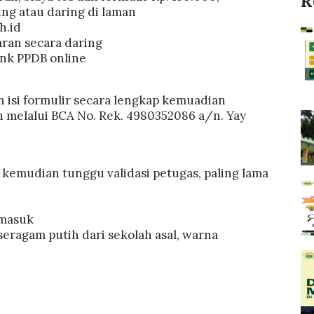
R
ung atau daring di laman
h.id
an secara daring
link PPDB online
 isi formulir secara lengkap kemuadian
 melalui BCA No. Rek. 4980352086 a/n. Yay
 kemudian tunggu validasi petugas, paling lama
 masuk
seragam putih dari sekolah asal, warna