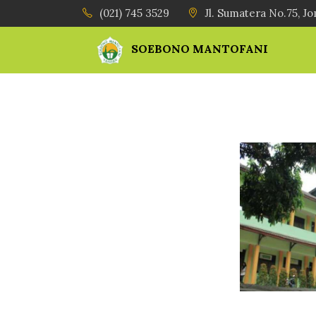
(021) 745 3529
Jl. Sumatera No.75, J
SOEBONO MANTOFANI