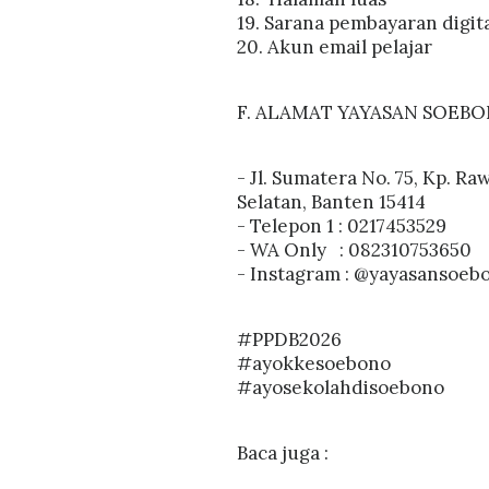
19. Sarana pembayaran digit
20. Akun email pelajar
F. ALAMAT YAYASAN SOEB
- Jl. Sumatera No. 75, Kp. R
Selatan, Banten 15414
- Telepon 1 : 0217453529
- WA Only : 082310753650
- Instagram : @yayasansoeb
#PPDB2026
#ayokkesoebono
#ayosekolahdisoebono
Baca juga :