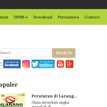
uman
SPMB
Download
Purnasiswa
Contact
SEARCH
opuler
Peraturan di Larang...
Guna menekan angka
merokok di...