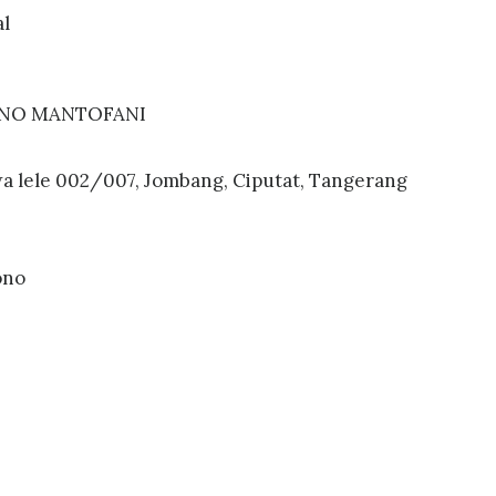
al
ONO MANTOFANI
awa lele 002/007, Jombang, Ciputat, Tangerang
ono