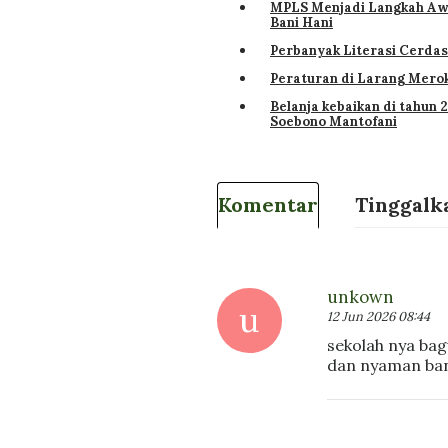
MPLS Menjadi Langkah Aw
Bani Hani
Perbanyak Literasi Cerdas
Peraturan di Larang Mero
Belanja kebaikan di tahun 
Soebono Mantofani
Komentar
Tinggalk
unkown
u
12 Jun 2026 08:44
sekolah nya ba
dan nyaman ba