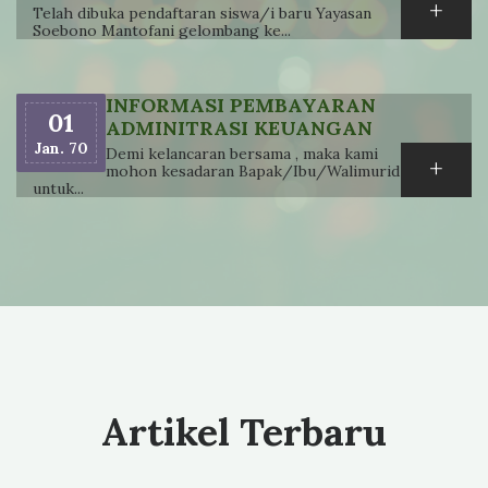
+
Telah dibuka pendaftaran siswa/i baru Yayasan
Soebono Mantofani gelombang ke...
INFORMASI PEMBAYARAN
01
ADMINITRASI KEUANGAN
Jan. 70
Demi kelancaran bersama , maka kami
+
mohon kesadaran Bapak/Ibu/Walimurid
untuk...
Artikel Terbaru