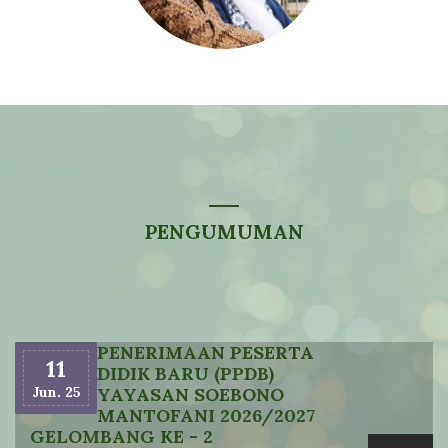
PENGUMUMAN
PENERIMAAN PESERTA
11
DIDIK BARU (PPDB)
Jun. 25
YAYASAN SOEBONO
MANTOFANI 2026/2027
GELOMBANG KE - 2