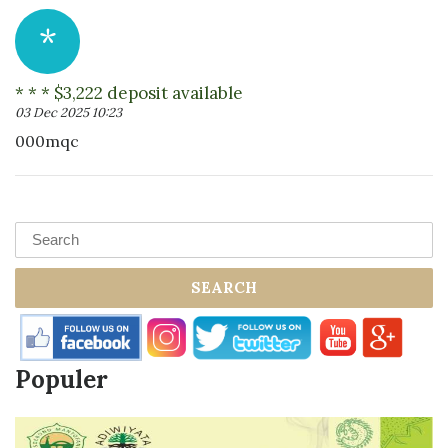
*
* * * $3,222 deposit available
03 Dec 2025 10:23
000mqc
SEARCH
Populer