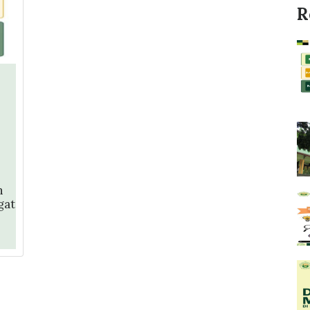
R
h
gat