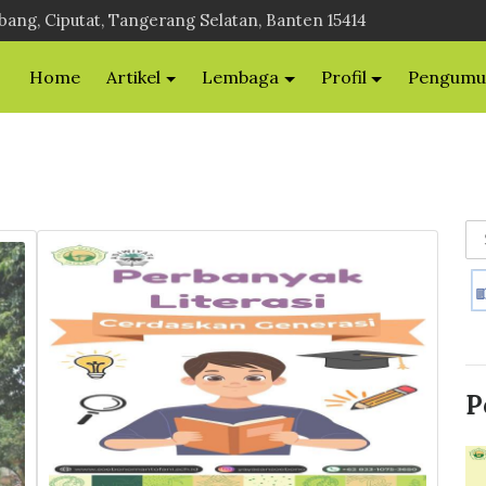
bang, Ciputat, Tangerang Selatan, Banten 15414
Home
Artikel
Lembaga
Profil
Pengum
P