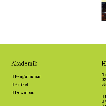
Akademik
H
Pengumuman
02
Se
Artikel
Download
P
W