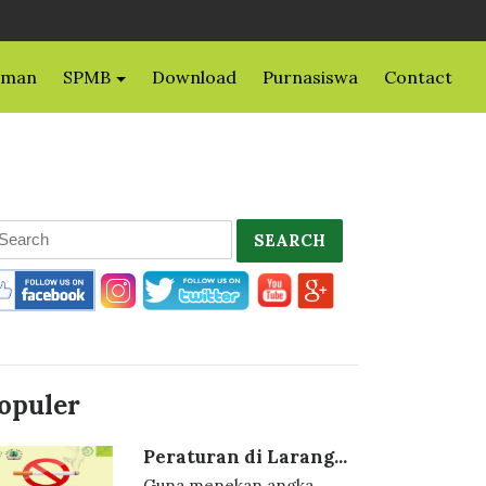
uman
SPMB
Download
Purnasiswa
Contact
SEARCH
opuler
Peraturan di Larang...
Guna menekan angka