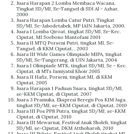
Juara Harapan 2 Lomba Membaca Wacana,
Tingkat SD/MI, Se-Tangsel di SDI Al – Azhar,
2000
Juara Harapan Lomba Catur Putri, Tingkat
SD/MI, Se-Jabodetabek, MP IAIN Jakarta, 2000.
Juara I Lomba Qiroat, tingkat SD/MI, Se-Kec.
Ciputat, MI Soebono Mantofani 2001
Juara II MTQ Porseni Putri, tingkat MI, Se-
Tangsel, di KKM Ciputat, , 2003
Juara III Wide Games Olimpiade MIPA, tingkat
SD/MI, Se-Tangerang, di UIN Jakarta, 2004
Juara I Olimpiade MTK, tingkat SD/MI, Se – Kec.
Ciputat, di MTs Jamiyatul Khoir 2005
Juara II Hafiz, Porseni, tingkat MI, di KKM
Ciputat, 2005
Juara Harapan 1 Paduan Suara, tingkat SD/MI,
se-KKM Ciputat, di Ciputat, 2007
Juara 3 Pramuka, Ekspresi Beregu Pos KIM Jaga,
tingkat SD/MI, se-KKM Ciputat, di Ciputat, 2010
Juara III Pos PPB Putra, tingkat SD/MI, se-KKM
Ciputat, di Ciputat, 2010
Juara III Mewarnai, Festival Anak Sholeh, tingkat
SD/MI, se-Ciputat, DKM Atthoharoh, 2010
Juara III Pidato, Festival Anak Sholeh tingkat MI,