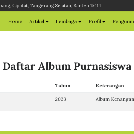
bang, Ciputat, Tangerang Selatan, Banten 15414
Home
Artikel
Lembaga
Profil
Pengum
Daftar Album Purnasiswa
Tahun
Keterangan
2023
Album Kenanga