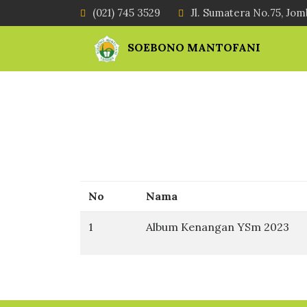
(021) 745 3529
Jl. Sumatera No.75, Jom
SOEBONO MANTOFANI
No
Nama
1
Album Kenangan YSm 2023