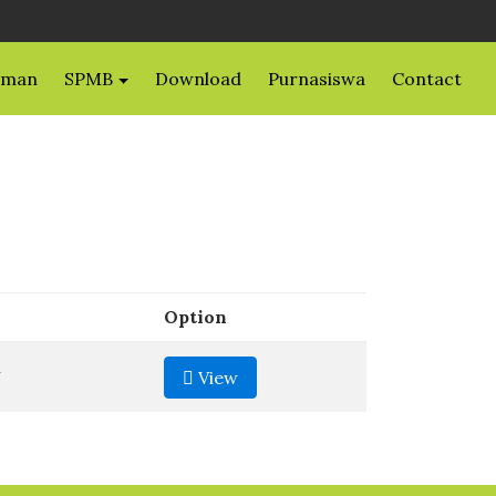
uman
SPMB
Download
Purnasiswa
Contact
Option
n
View