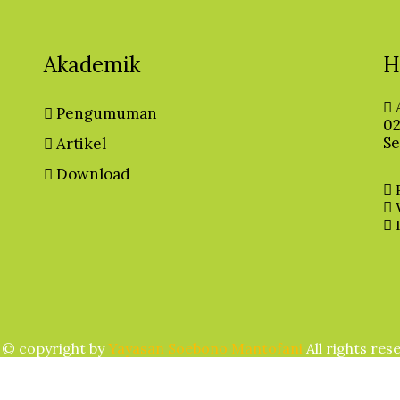
Akademik
H
Pengumuman
02
Se
Artikel
Download
P
W
I
 © copyright by
Yayasan Soebono Mantofani
All rights res